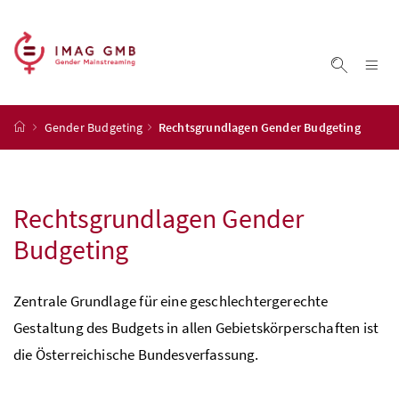
Accesskey
Accesskey
Accesskey
Accesskey
Zum Inhalt
Zum Hauptmenü
Zum Untermenü
Zur Suche
[4]
[1]
[3]
[2]
Na
Suche ei
Startseite
Gender Budgeting
Rechtsgrundlagen Gender Budgeting
Rechtsgrundlagen Gender
Budgeting
Zentrale Grundlage für eine geschlechtergerechte
Gestaltung des Budgets in allen Gebietskörperschaften ist
die Österreichische Bundesverfassung.