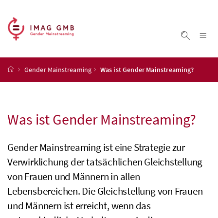
Accesskey
Accesskey
Accesskey
Accesskey
Zum Inhalt
Zum Hauptmenü
Zum Untermenü
Zur Suche
[4]
[1]
[3]
[2]
Na
Suche ei
Startseite
Gender Mainstreaming
Was ist Gender Mainstreaming?
Was ist Gender Mainstreaming?
Gender Mainstreaming ist eine Strategie zur
Verwirklichung der tatsächlichen Gleichstellung
von Frauen und Männern in allen
Lebensbereichen. Die Gleichstellung von Frauen
und Männern ist erreicht, wenn das