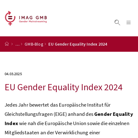
Accesskey
Accesskey
Accesskey
Accesskey
Zum Inhalt
Zum Hauptmenü
Zum Untermenü
Zur Suche
[4]
[1]
[3]
[2]
Na
Suche ei
Startseite
…
GMB-Blog
EU Gender Equality Index 2024
04.03.2025
EU Gender Equality Index 2024
Jedes Jahr bewertet das Europäische Institut für
Gleichstellungsfragen (EIGE) anhand des
Gender Equality
Index
wie nah die Europäische Union sowie die einzelnen
Mitgliedstaaten an der Verwirklichung einer