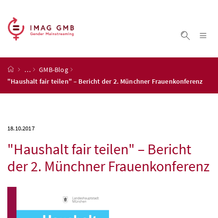
Accesskey
Accesskey
Accesskey
Accesskey
Zum Inhalt
Zum Hauptmenü
Zum Untermenü
Zur Suche
[4]
[1]
[3]
[2]
Na
Suche ei
Startseite
…
GMB-Blog
"Haushalt fair teilen" – Bericht der 2. Münchner Frauenkonferenz
18.10.2017
"Haushalt fair teilen" – Bericht
der 2. Münchner Frauenkonferenz