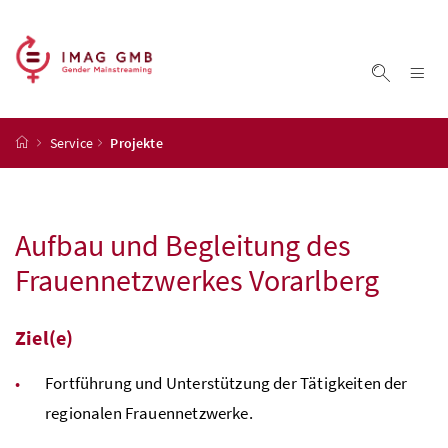
Accesskey
Accesskey
Accesskey
Accesskey
Zum Inhalt
Zum Hauptmenü
Zum Untermenü
Zur Suche
[4]
[1]
[3]
[2]
Na
Suche ei
Startseite
Service
Projekte
Aufbau und Begleitung des
Frauennetzwerkes Vorarlberg
Ziel(e)
Fortführung und Unterstützung der Tätigkeiten der
regionalen Frauennetzwerke.