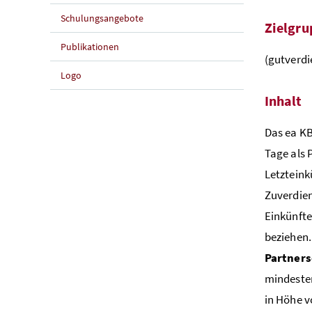
Schulungsangebote
Zielgru
Publikationen
(gutverdi
Logo
Inhalt
Das ea KB
Tage als 
Letzteink
Zuverdien
Einkünfte
beziehen.
Partners
mindesten
in Höhe v