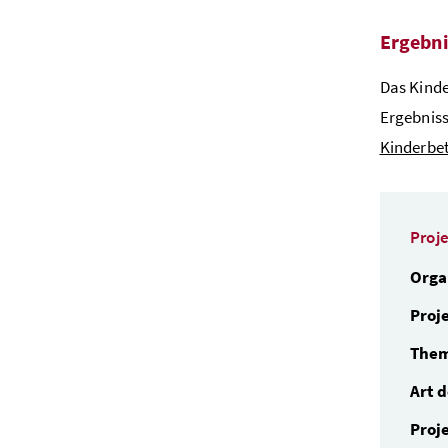
Ergebni
Das Kinde
Ergebniss
Kinderbe
Proj
Orga
Proj
Them
Art 
Proj