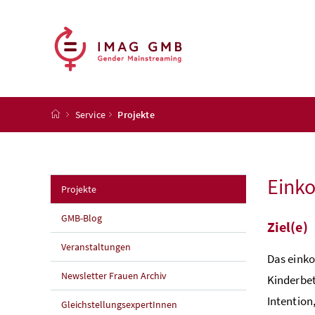
Accesskey
Accesskey
Accesskey
Accesskey
Zum Inhalt
Zum Hauptmenü
Zum Untermenü
Zur Suche
[4]
[1]
[3]
[2]
Startseite
Service
Projekte
Eink
(aktuelle Seite)
Projekte
GMB-Blog
Ziel(e)
Veranstaltungen
Das eink
Newsletter Frauen Archiv
Kinderbet
Intention
GleichstellungsexpertInnen