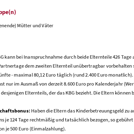
ppe(n)
enende) Mütter und Väter
G kann bei Inanspruchnahme durch beide Elternteile 426 Tage
Partnertage dem zweiten Elternteil unübertragbar vorbehalten 
ünfte - maximal 80,12 Euro täglich (rund 2.400 Euro monatlich).
st nur im Ausmaß von derzeit 8.600 Euro pro Kalenderjahr (Wert
 desjenigen Elternteils, der das KBG bezieht. Die Eltern können 
chaftsbonus:
Haben die Eltern das Kinderbetreuungsgeld zu an
s je 124 Tage rechtmäßig und tatsächlich bezogen, so gebührt 
on je 500 Euro (Einmalzahlung).