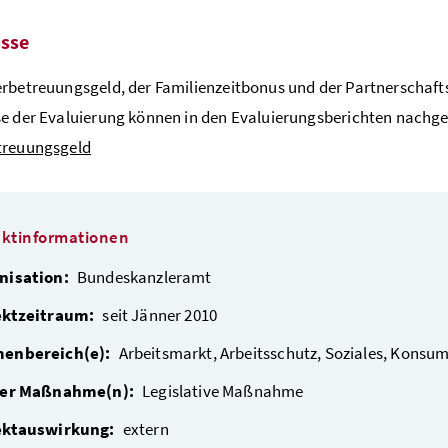
sse
rbetreuungsgeld, der Familienzeitbonus und der Partnerschafts
e der Evaluierung können in den Evaluierungsberichten nachg
treuungsgeld
ektinformationen
nisation:
Bundeskanzleramt
ektzeitraum:
seit Jänner 2010
enbereich(e):
Arbeitsmarkt, Arbeitsschutz, Soziales, Konsu
der Maßnahme(n):
Legislative Maßnahme
ektauswirkung:
extern