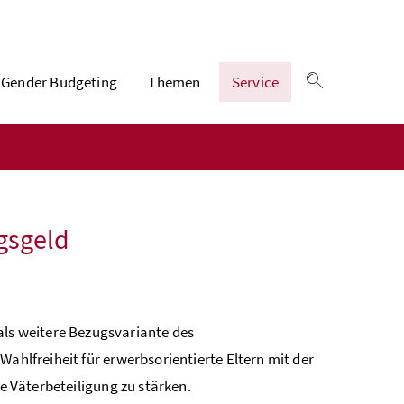
Gender Budgeting
Themen
Service
Suche einble
gsgeld
s weitere Bezugsvariante des
Wahlfreiheit für erwerbsorientierte Eltern mit der
ie Väterbeteiligung zu stärken.