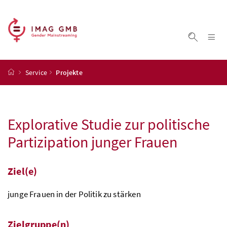
Accesskey
Accesskey
Accesskey
Accesskey
Zum Inhalt
Zum Hauptmenü
Zum Untermenü
Zur Suche
[4]
[1]
[3]
[2]
Na
Suche ei
Startseite
Service
Projekte
Explorative Studie zur politische
Partizipation junger Frauen
Ziel(e)
junge Frauen in der Politik zu stärken
Zielgruppe(n)