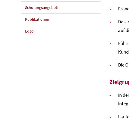
Schulungsangebote
Es we
Publikationen
Das I
auf d
Logo
Führu
Kund
Die Q
Zielgru
In de
Integ
Laufe