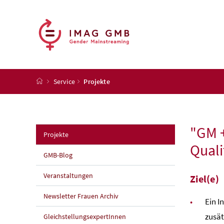
Accesskey
Accesskey
Accesskey
Accesskey
Zum Inhalt
Zum Hauptmenü
Zum Untermenü
Zur Suche
[4]
[1]
[3]
[2]
Startseite
Service
Projekte
"GM +
(aktuelle Seite)
Projekte
Qual
GMB-Blog
Veranstaltungen
Ziel(e)
Newsletter Frauen Archiv
Ein I
zusät
GleichstellungsexpertInnen