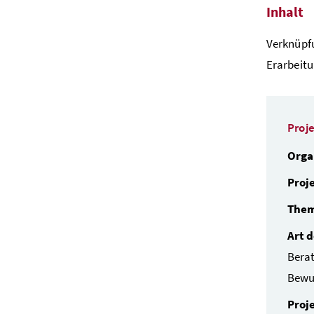
Inhalt
Verknüpf
Erarbeit
Proj
Orga
Proj
Them
Art 
Bera
Bewu
Proj