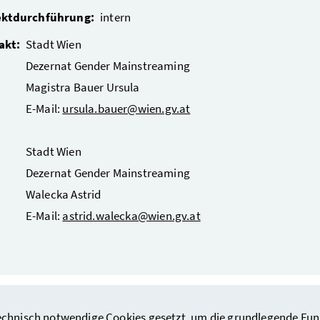
ektdurchführung:
intern
akt:
Stadt Wien
Dezernat Gender Mainstreaming
Magistra Bauer Ursula
E-Mail:
ursula.bauer@wien.gv.at
Stadt Wien
Dezernat Gender Mainstreaming
Walecka Astrid
E-Mail:
astrid.walecka@wien.gv.at
hnisch notwendige Cookies gesetzt, um die grundlegende Funktio