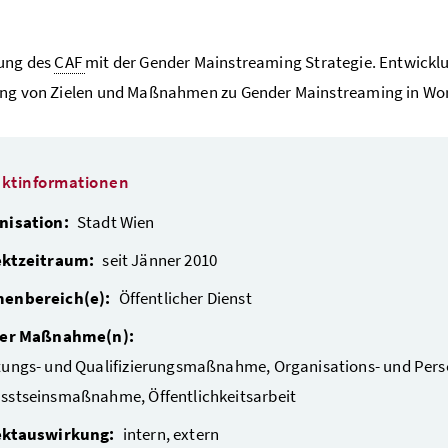
ung des
CAF
mit der Gender Mainstreaming Strategie. Entwick
ung von Zielen und Maßnahmen zu Gender Mainstreaming in Wor
ektinformationen
nisation:
Stadt Wien
ektzeitraum:
seit Jänner 2010
enbereich(e):
Öffentlicher Dienst
der Maßnahme(n):
tungs- und Qualifizierungsmaßnahme, Organisations- und Per
sstseinsmaßnahme, Öffentlichkeitsarbeit
ektauswirkung:
intern, extern