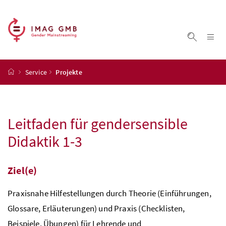
Accesskey
Accesskey
Accesskey
Accesskey
Zum Inhalt
Zum Hauptmenü
Zum Untermenü
Zur Suche
[4]
[1]
[3]
[2]
Na
Suche ei
Startseite
Service
Projekte
Leitfaden für gendersensible
Didaktik 1-3
Ziel(e)
Praxisnahe Hilfestellungen durch Theorie (Einführungen,
Glossare, Erläuterungen) und Praxis (Checklisten,
Beispiele, Übungen) für Lehrende und