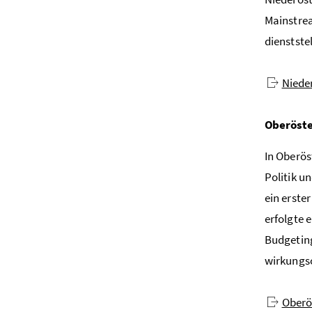
Mainstrea
dienstste
Niede
Oberöste
In Oberös
Politik u
ein erste
erfolgte 
Budgeting
wirkungso
Oberö