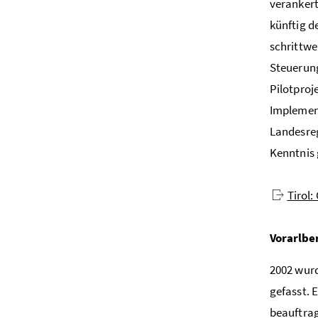
verankert
künftig d
schrittwe
Steuerung
Pilotproj
Implement
Landesreg
Kenntni
Tirol:
Vorarlbe
2002 wurd
gefasst. 
beauftrag