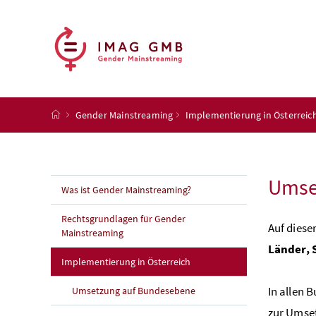
Accesskey
Accesskey
Accesskey
Accesskey
Zum Inhalt
Zum Hauptmenü
Zum Untermenü
Zur Suche
[4]
[1]
[3]
[2]
Startseite
Gender Mainstreaming
Implementierung in Österreic
Umse
Was ist Gender Mainstreaming?
Rechtsgrundlagen für Gender
Auf dieser
Mainstreaming
Länder,
(aktuelle Seite)
Implementierung in Österreich
In allen 
Umsetzung auf Bundesebene
zur Umset