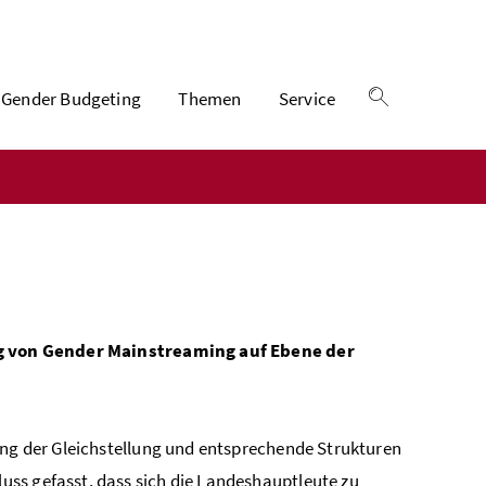
Gender Budgeting
Themen
Service
Suche einble
g von Gender Mainstreaming auf Ebene der
ung der Gleichstellung und entsprechende Strukturen
ss gefasst, dass sich die Landeshauptleute zu