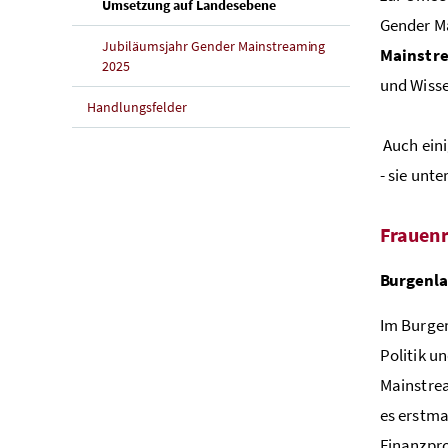
(aktuelle Seite)
Umsetzung auf Landesebene
Gender Ma
Jubiläumsjahr Gender
Mainstreaming
Mainstr
2025
und Wisse
Handlungsfelder
Auch ein
- sie unt
Frauenr
Burgenl
Im Burgen
Politik u
Mainstrea
es erstm
Finanzpro