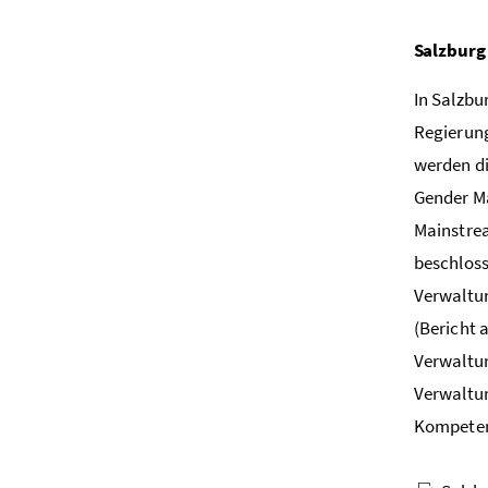
Salzburg
In Salzbu
Regierung
werden di
Gender M
Mainstrea
beschloss
Verwaltun
(Bericht 
Verwaltun
Verwaltu
Kompeten