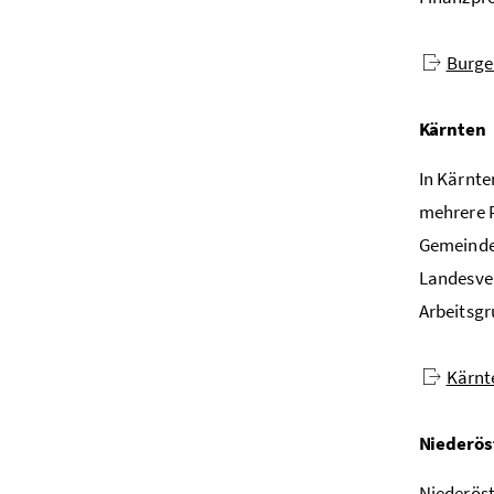
Burge
Kärnten
In Kärnte
mehrere 
Gemeindea
Landesver
Arbeitsgr
Kärnte
Niederös
Niederöst