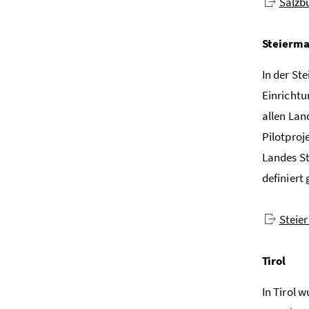
Salzb
Steierm
In der St
Einrichtu
allen Lan
Pilotproj
Landes St
definiert
Steie
Tirol
In Tirol 