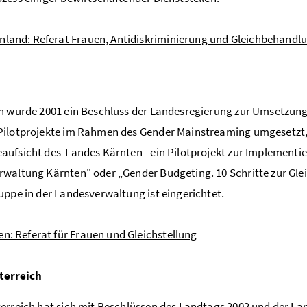
nland: Referat Frauen, Antidiskriminierung und Gleichbehandl
n wurde 2001 ein Beschluss der Landesregierung zur Umsetzung
Pilotprojekte im Rahmen des Gender Mainstreaming umgesetzt
ufsicht des Landes Kärnten - ein Pilotprojekt zur Implementie
waltung Kärnten" oder „Gender Budgeting. 10 Schritte zur Gle
uppe in der Landesverwaltung ist eingerichtet.
n: Referat für Frauen und Gleichstellung
terreich
erreich hat sich mit Beschlüssen des Landtags 2002 und der L