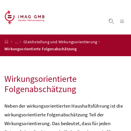
Accesskey
Accesskey
Accesskey
Accesskey
Zum Inhalt
Zum Hauptmenü
Zum Untermenü
Zur Suche
[4]
[1]
[3]
[2]
Na
Suche ei
Startseite
…
Gleichstellung und Wirkungsorientierung
Wirkungsorientierte Folgenabschätzung
Wirkungsorientierte
Folgenabschätzung
Neben der wirkungsorientierten Haushaltsführung ist die
wirkungsorientierte Folgenabschätzung Teil der
Wirkungsorientierung. Das bedeutet, dass für jeden