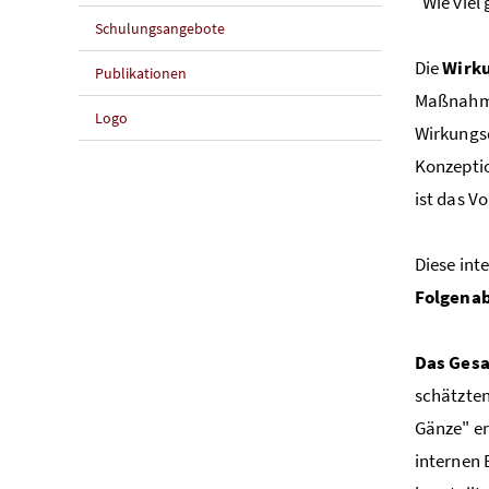
"Wie viel
Schulungsangebote
Die
Wirku
Publikationen
Maßnahme
Logo
Wirkungsd
Konzeptio
ist das V
Diese in
Folgena
Das Gesa
schätzten
Gänze" er
internen 