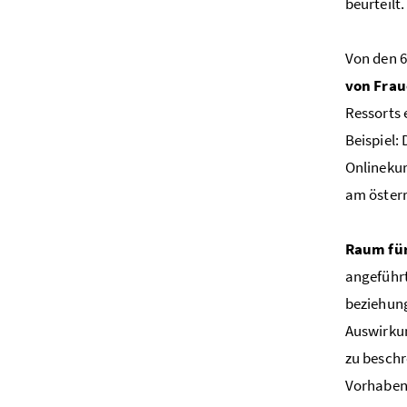
beurteilt.
Von den 
von Fra
Ressorts 
Beispiel:
Onlinekur
am österr
Raum für
angeführt
beziehung
Auswirku
zu beschr
Vorhaben 