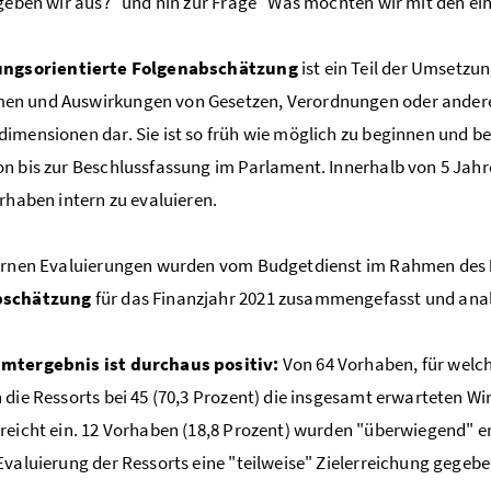
 geben wir aus?" und hin zur Frage "Was möchten wir mit den ein
ngsorientierte Folgenabschätzung
ist ein Teil der Umsetzung
n und Auswirkungen von Gesetzen, Verordnungen oder andere
imensionen dar. Sie ist so früh wie möglich zu beginnen und b
n bis zur Beschlussfassung im Parlament. Innerhalb von 5 Ja
orhaben intern zu evaluieren.
ternen Evaluierungen wurden vom Budgetdienst im Rahmen des
bschätzung
für das Finanzjahr 2021 zusammengefasst und anal
mtergebnis ist durchaus positiv:
Von 64 Vorhaben, für welche
 die Ressorts bei 45 (70,3 Prozent) die insgesamt erwarteten 
reicht ein. 12 Vorhaben (18,8 Prozent) wurden "überwiegend" er
Evaluierung der Ressorts eine "teilweise" Zielerreichung gegebe