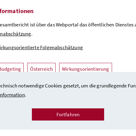
nformationen
esamtbericht ist über das Webportal das öffentlichen Dienstes
enabschätzung
.
irkungsorientierte Folgenabschätzung
Budgeting
Österreich
Wirkungsorientierung
hnisch notwendige Cookies gesetzt, um die grundlegende Funktio
information
.
Fortfahren
m und Copyright
/
Datenschutzinformation
/
Barrierefreiheitserklärung