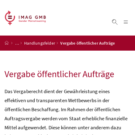
Accesskey
Accesskey
Accesskey
Accesskey
Zum Inhalt
Zum Hauptmenü
Zum Untermenü
Zur Suche
[4]
[1]
[3]
[2]
Na
Suche ei
Startseite
…
Handlungsfelder
Vergabe öffentlicher Aufträge
Vergabe öffentlicher Aufträge
Das Vergaberecht dient der Gewährleistung eines
effektiven und transparenten Wettbewerbs in der
öffentlichen Beschaffung. Im Rahmen der öffentlichen
Auftragsvergabe werden vom Staat erhebliche finanzielle
Mittel aufgewendet. Diese können unter anderem dazu